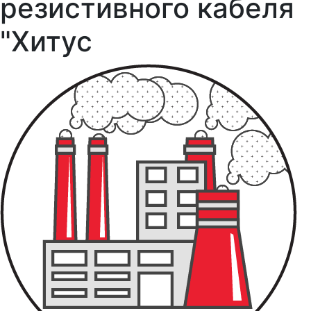
резистивного кабеля
"Хитус