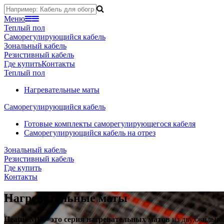
Меню
Теплый пол
Саморегулирующийся кабель
Зональный кабель
Резистивный кабель
Где купить
Контакты
Теплый пол
Нагревательные маты
Саморегулирующийся кабель
Готовые комплекты саморегулирующегося кабеля
Саморегулирующийся кабель на отрез
Зональный кабель
Резистивный кабель
Где купить
Контакты
Нагревательные маты
Heatus MB – это серия нагревательных матов
из двухжильног