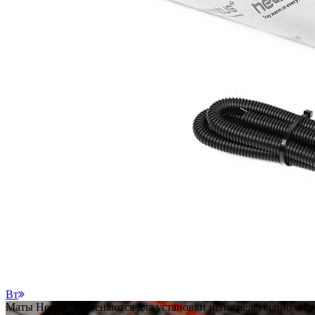
Вт
Маты Heatus применяются для установки непосредственно в сло