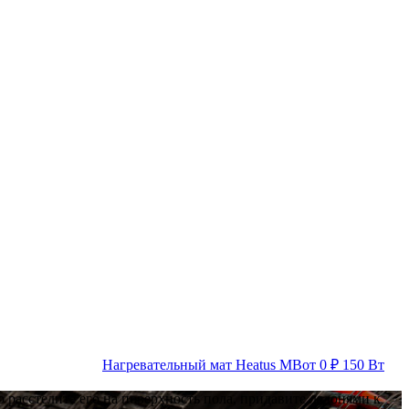
Нагревательный мат Heatus MB
от 0 ₽
150 Вт
 расстелите его на поверхность пола, придавите ладонями к