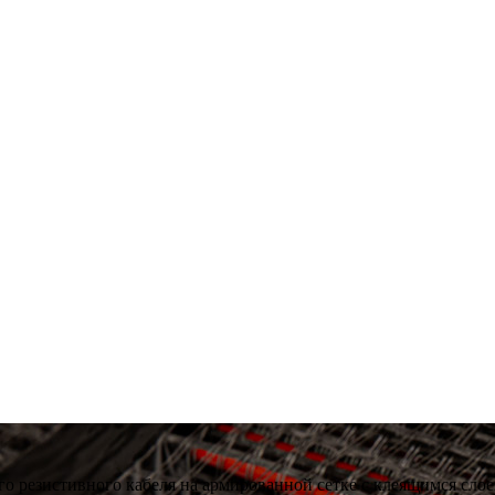
о резистивного кабеля на армированной сетке с клеящимся слое