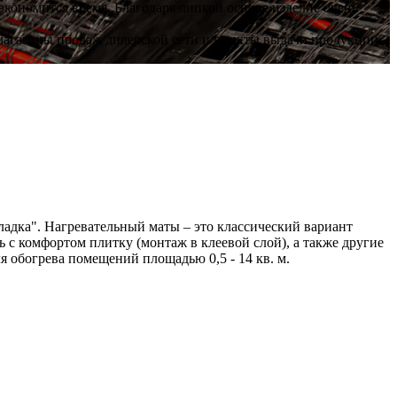
экономится время. Благодаря липкой основе изделие очень
магазины продаж дилерской сети и пункты выдачи продукции
ладка". Нагревательный маты – это классический вариант
ь с комфортом плитку (монтаж в клеевой слой), а также другие
я обогрева помещений площадью 0,5 - 14 кв. м.