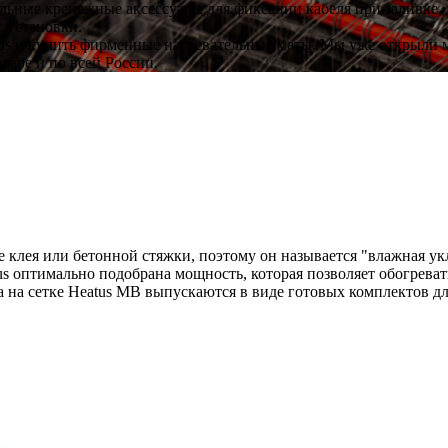
льные крепежные аксессуары для фиксации кабеля при заливке, 
с установки.
us и купить фирменные нагревательные маты. Мы уже открыли 
даре и по всей России.
 клея или бетонной стяжки, поэтому он называется "влажная ук
us оптимально подобрана мощность, которая позволяет обогреват
 на сетке Heatus MB выпускаются в виде готовых комплектов дл