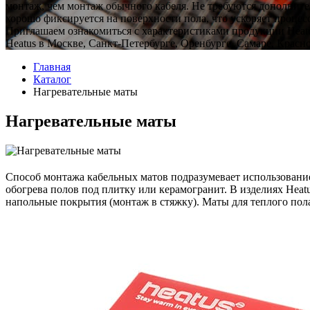
монтаж, чем монтаж обычного кабеля. Не требуются дополните
хорошо фиксируется на поверхности пола, что ускоряет процес
Приглашаем ознакомиться с характеристиками продукции Heat
Heatus в Москве, Санкт-Петербурге, Оренбурге, Самаре, Красно
Главная
Каталог
Нагревательные маты
Нагревательные маты
Способ монтажа кабельных матов подразумевает использование
обогрева полов под плитку или керамогранит. В изделиях Heat
напольные покрытия (монтаж в стяжку). Маты для теплого пола