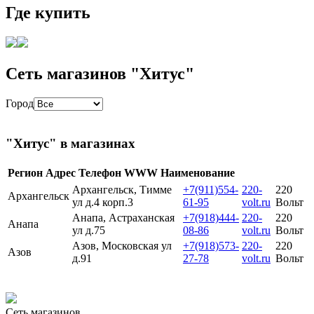
Где купить
Сеть магазинов "Хитус"
Город
"Хитус" в магазинах
Регион
Адрес
Телефон
WWW
Наименование
Архангельск, Тимме
+7(911)554-
220-
220
Архангельск
ул д.4 корп.3
61-95
volt.ru
Вольт
Анапа, Астраханская
+7(918)444-
220-
220
Анапа
ул д.75
08-86
volt.ru
Вольт
Азов, Московская ул
+7(918)573-
220-
220
Азов
д.91
27-78
volt.ru
Вольт
Сеть магазинов.