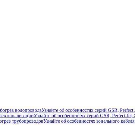
богрев водопровода
Узнайте об особенностях серий GSR, Perfect
рев канализации
Узнайте об особенностях серий GSR, Perfect Je
огрев трубопроводов
Узнайте об особенностях зонального кабе