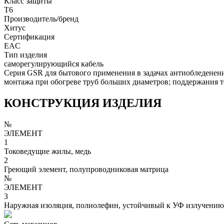
Класс защиты
Т6
Производитель/бренд
Хитус
Сертификация
EAC
Тип изделия
саморегулирующийся кабель
Серия GSR для бытового применения в задачах антиобледенен
монтажа при обогреве труб больших диаметров; поддержания т
КОНСТРУКЦИЯ ИЗДЕЛИЯ
№
ЭЛЕМЕНТ
1
Токоведущие жилы, медь
2
Греющий элемент, полупроводниковая матрица
№
ЭЛЕМЕНТ
3
Наружная изоляция, полиолефин, устойчивый к УФ излучению