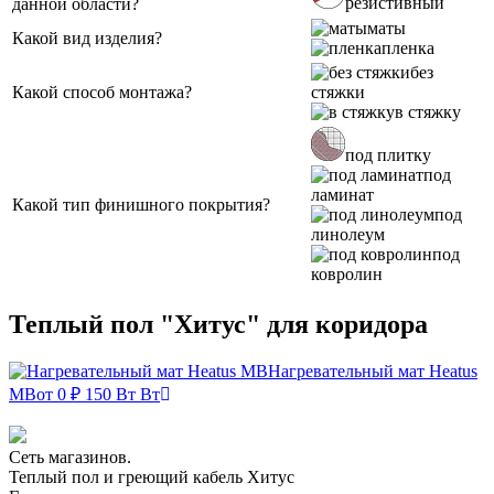
резистивный
данной области?
маты
Какой вид изделия?
пленка
без
Какой способ монтажа?
стяжки
в стяжку
под плитку
под
ламинат
Какой тип финишного покрытия?
под
линолеум
под
ковролин
Теплый пол "Хитус" для коридора
Нагревательный мат Heatus
MB
от 0 ₽
150 Вт Вт
Сеть магазинов.
Теплый пол и греющий кабель Хитус