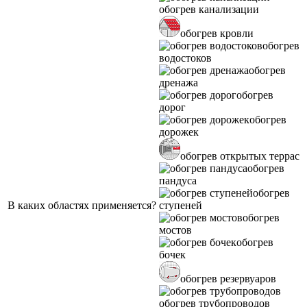
обогрев канализации
обогрев кровли
обогрев
водостоков
обогрев
дренажа
обогрев
дорог
обогрев
дорожек
обогрев открытых террас
обогрев
пандуса
обогрев
В каких областях применяется?
ступеней
обогрев
мостов
обогрев
бочек
обогрев резервуаров
обогрев трубопроводов