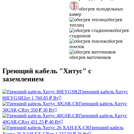
обогрев холодильных
камер
обогрев
теплиц
обогрев
стадионов
обогрев
поилок
обогрев маточников
Греющий кабель "Хитус" с
заземлением
Греющий кабель Хитус
80EYGSR2
от 1 760.85 ₽
Вт
Греющий кабель Хитус
30GSR-CR
от 350 ₽
30 Вт
Греющий кабель Хитус
40GSR-CR
от 451.25 ₽
40 Вт
Греющий кабель
Хитус 26 XAH-EX-CR
от 1 237.50 ₽
26 Вт